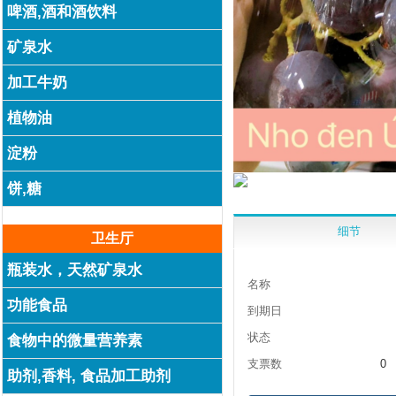
啤酒,酒和酒饮料
矿泉水
加工牛奶
植物油
淀粉
饼,糖
细节
卫生厅
瓶装水，天然矿泉水
名称
功能食品
到期日
状态
食物中的微量营养素
支票数
0
助剂,香料, 食品加工助剂