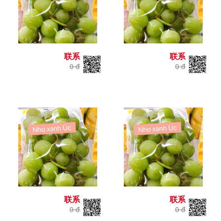
联系
联系
0 đ
0 đ
联系
联系
0 đ
0 đ