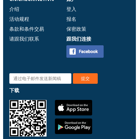
介绍
登入
活动规程
报名
条款和条件交易
保密政策
请跟我们联系
跟我们连接
下载