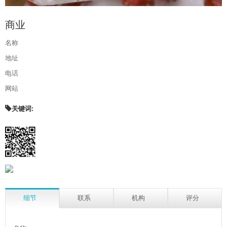
商业
名称
地址
电话
网站
关键词:
细节
联系
机构
评分