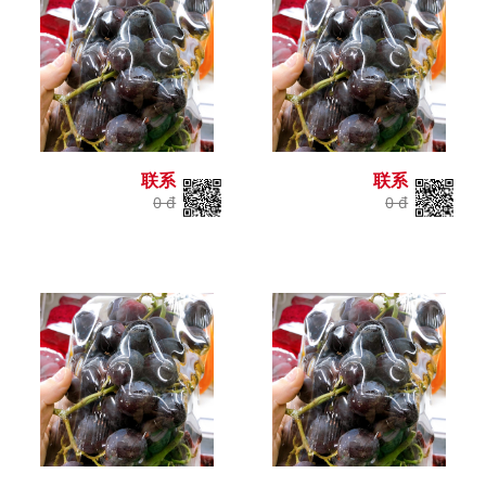
联系
联系
0 đ
0 đ