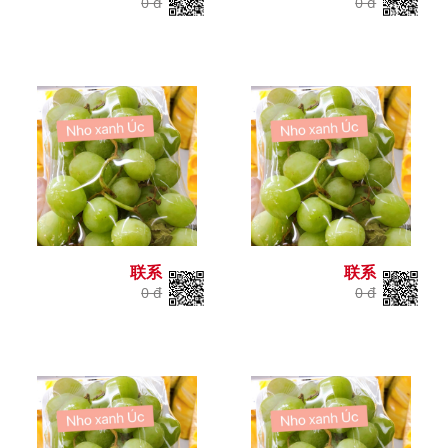
0 đ
0 đ
联系
联系
0 đ
0 đ