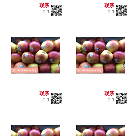
联系
联系
0 đ
0 đ
联系
联系
0 đ
0 đ