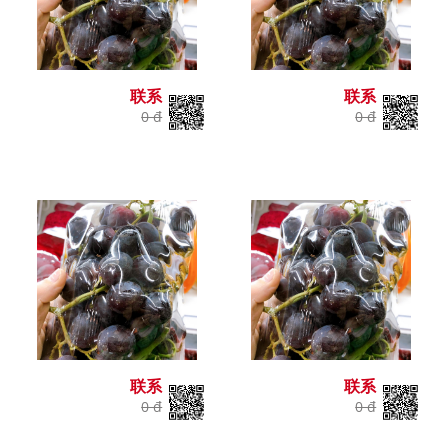
联系
联系
0 đ
0 đ
联系
联系
0 đ
0 đ