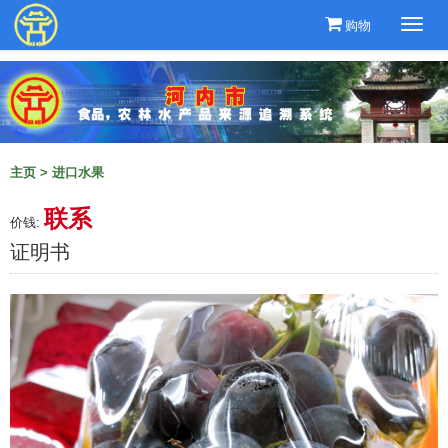
购物
Togg
navi
主页
>
进口水果
联系
价钱:
证明书