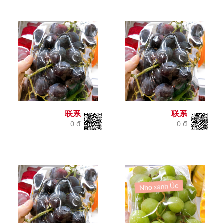
联系
联系
0 đ
0 đ