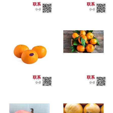
联系
联系
0 đ
0 đ
联系
联系
0 đ
0 đ