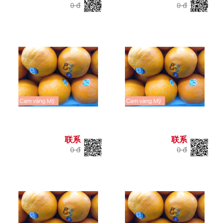
0 đ
0 đ
联系
联系
0 đ
0 đ