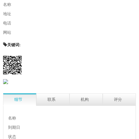
名称
地址
电话
网站
关键词:
细节
联系
机构
评分
名称
到期日
状态