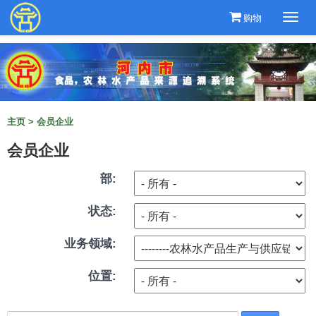
购物
Togg
navi
主页
>
会员企业
会员企业
部:
状态:
业务领域:
位置: