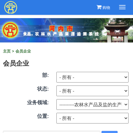
购物
Togg
navi
主页
>
会员企业
会员企业
部:
状态:
业务领域:
位置: