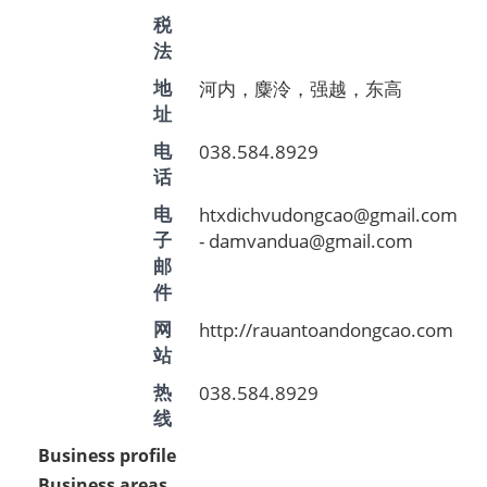
税
法
河内，麋泠，强越，东高
地
址
038.584.8929
电
话
htxdichvudongcao@gmail.com
电
- damvandua@gmail.com
子
邮
件
http://rauantoandongcao.com
网
站
038.584.8929
热
线
Business profile
Business areas