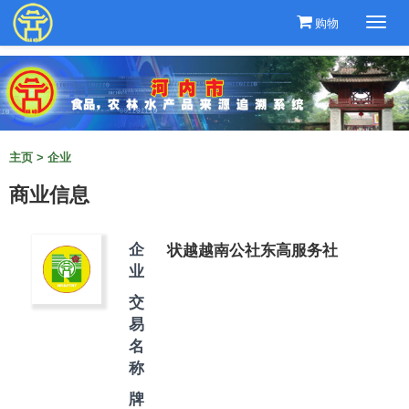
购物
Togg
navi
主页
>
企业
商业信息
状越越南公社东高服务社
企
业
交
易
名
称
牌