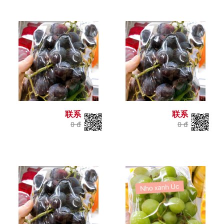
联系
联系
0 đ
0 đ