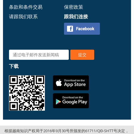
条款和条件交易
保密政策
请跟我们联系
跟我们连接
下载
根据越南知识产权局于2016年9月30号所颁发的61711/QĐ-SHTT号决定，