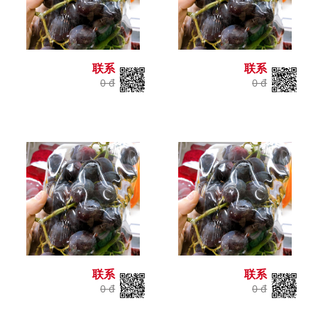
联系
联系
0 đ
0 đ
联系
联系
0 đ
0 đ