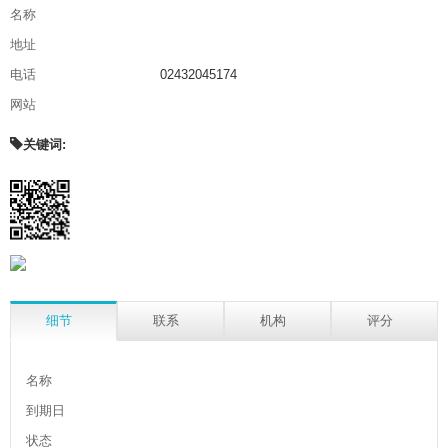
名称
地址
电话
02432045174
网站
关键词:
细节
联系
机构
评分
名称
到期日
状态