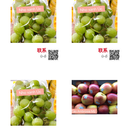
联系
联系
0 đ
0 đ