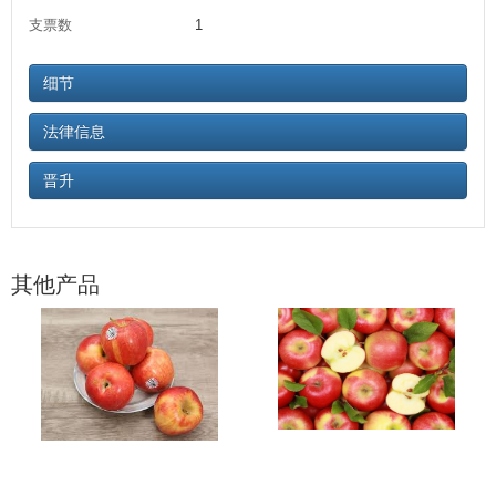
支票数
1
细节
法律信息
晋升
其他产品