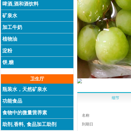
啤酒,酒和酒饮料
矿泉水
加工牛奶
植物油
淀粉
饼,糖
卫生厅
瓶装水，天然矿泉水
细节
功能食品
食物中的微量营养素
名称
助剂,香料, 食品加工助剂
到期日