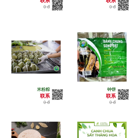
联系
联系
0 đ
0 đ
米粉粽
钟饼
联系
联系
0 đ
0 đ