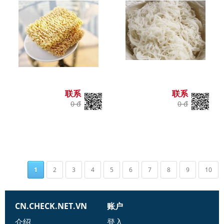
联系
联系
0 đ
0 đ
1
2
3
4
5
6
7
8
9
10
CN.CHECK.NET.VN
账户
介绍
登入