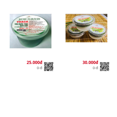
25.000đ
30.000đ
0 đ
0 đ