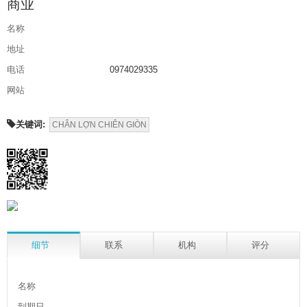
商业
名称
地址
电话
0974029335
网站
关键词:
CHÂN LỢN CHIÊN GIÒN
细节
联系
机构
评分
名称
到期日