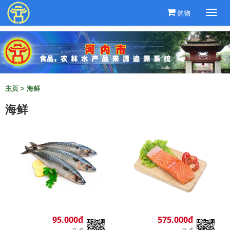
购物
Togg
navi
主页
>
海鲜
海鲜
95.000đ
575.000đ