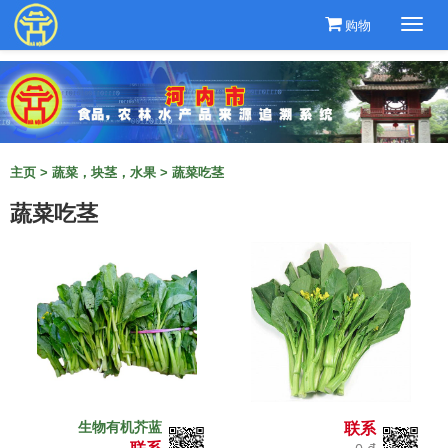
购物
Togg
navi
主页
>
蔬菜，块茎，水果
>
蔬菜吃茎
蔬菜吃茎
生物有机芥蓝
联系
联系