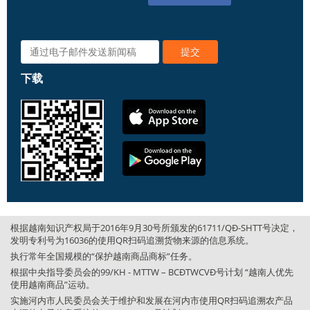
下载
根据越南知识产权局于2016年9月30号所颁发的61711/QĐ-SHTT号决定，
发明专利号为16036的使用QR扫码追溯货物来源的信息系统。
执行常年全国规模的“保护越南商品商标”任务。
根据中央指导委员会的99/KH - MTTW – BCĐTWCVĐ号计划 “越南人优先
使用越南商品”运动。
实施河内市人民委员会关于维护和发展在河内市使用QR扫码追溯农产品