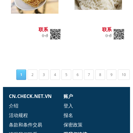
联系
联系
0 đ
0 đ
1
2
3
4
5
6
7
8
9
10
CN.CHECK.NET.VN
账户
介绍
登入
活动规程
报名
条款和条件交易
保密政策