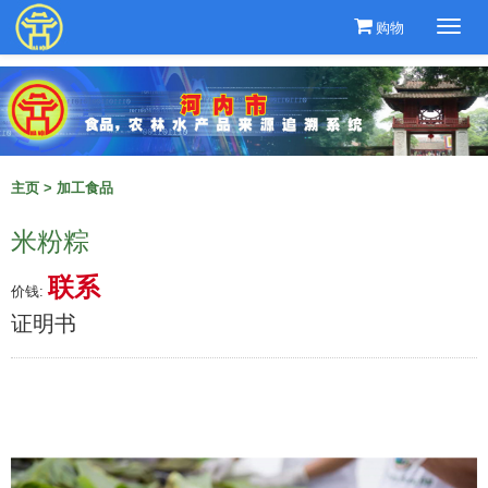
购物
Togg
navi
主页
>
加工食品
米粉粽
联系
价钱:
证明书