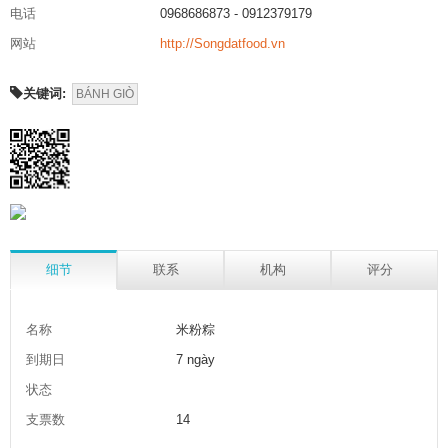
电话
0968686873 - 0912379179
网站
http://Songdatfood.vn
关键词:
BÁNH GIÒ
细节
联系
机构
评分
名称
米粉粽
到期日
7 ngày
状态
支票数
14