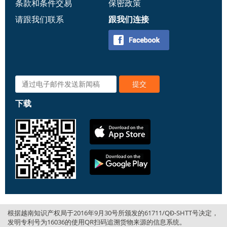
条款和条件交易
保密政策
请跟我们联系
跟我们连接
下载
根据越南知识产权局于2016年9月30号所颁发的61711/QĐ-SHTT号决定，
发明专利号为16036的使用QR扫码追溯货物来源的信息系统。