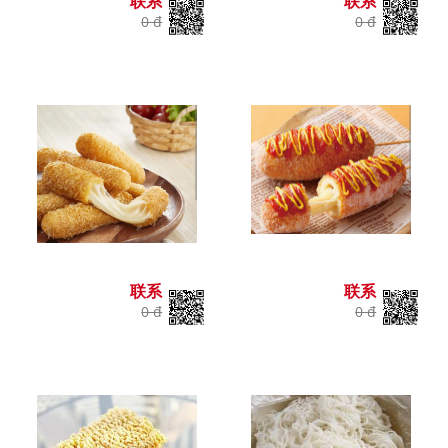
联系
联系
0 đ
0 đ
联系
联系
0 đ
0 đ