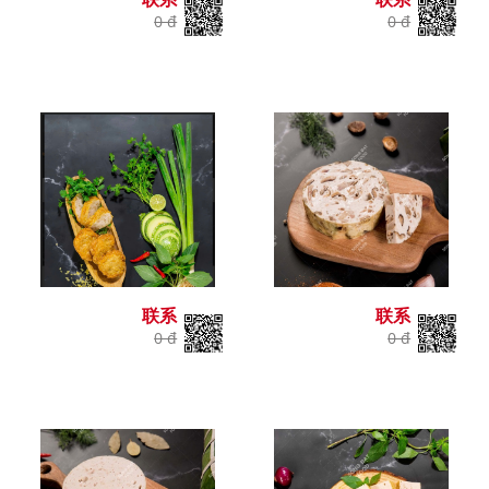
0 đ
0 đ
联系
联系
0 đ
0 đ