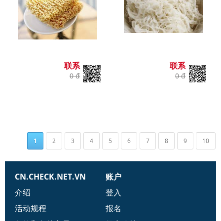
联系
联系
0 đ
0 đ
1
2
3
4
5
6
7
8
9
10
CN.CHECK.NET.VN
账户
介绍
登入
活动规程
报名