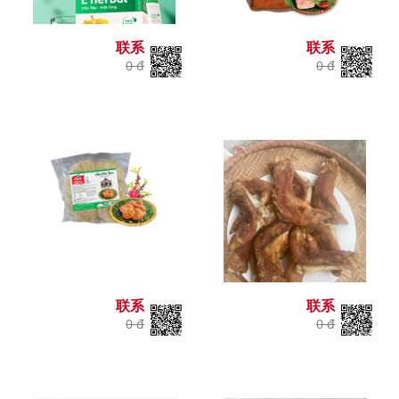
联系
联系
0 đ
0 đ
联系
联系
0 đ
0 đ