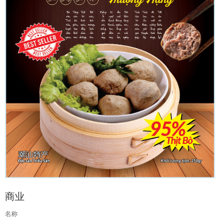
商业
名称