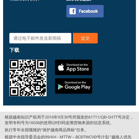
下载
根据越南知识产权局于2016年9月30号所颁发的61711/QĐ-SHTT号决定，
发明专利号为16036的使用QR扫码追溯货物来源的信息系统。
执行常年全国规模的“保护越南商品商标”任务。
根据中央指导委员会的99/KH - MTTW – BCĐTWCVĐ号计划 “越南人优先