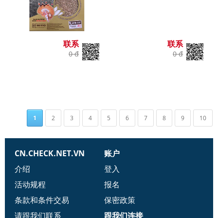
联系
联系
0 đ
0 đ
1
2
3
4
5
6
7
8
9
10
CN.CHECK.NET.VN
账户
介绍
登入
活动规程
报名
条款和条件交易
保密政策
请跟我们联系
跟我们连接