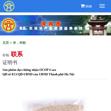
购物
Togg
navi
主页
>
米，米粉
联系
价钱:
证明书
Sản phẩm đạt chứng nhận OCOP 4 sao
QĐ số 813/QĐ-UBND của UBND Thành phố Hà Nội