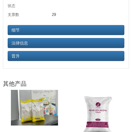
状态
支票数
29
细节
法律信息
晋升
其他产品