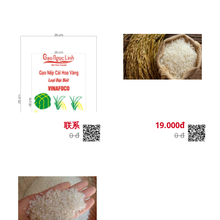
联系
19.000đ
0 đ
0 đ