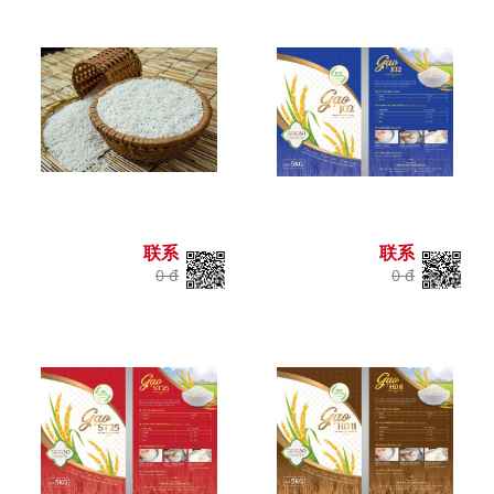
联系
联系
0 đ
0 đ