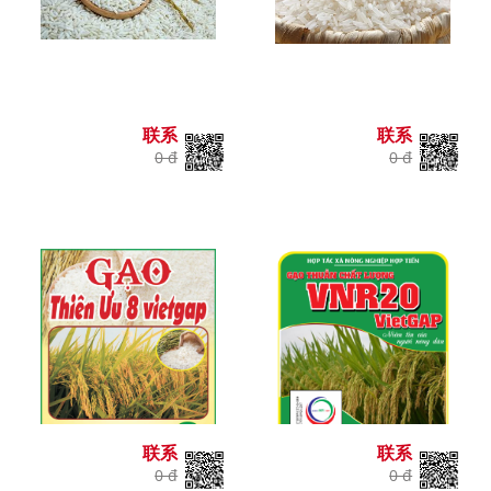
联系
联系
0 đ
0 đ
联系
联系
0 đ
0 đ