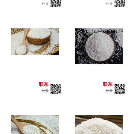
0 đ
0 đ
联系
联系
0 đ
0 đ