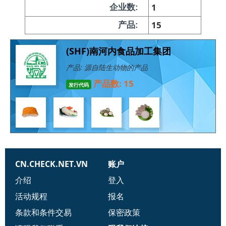
1
企业数:
15
产品:
(SHF)南河内食品加工集团
产品: 源自陆生动物的产品
产品数: 15
发行代码
CN.CHECK.NET.VN
账户
介绍
登入
活动规程
报名
条款和条件交易
保密政策