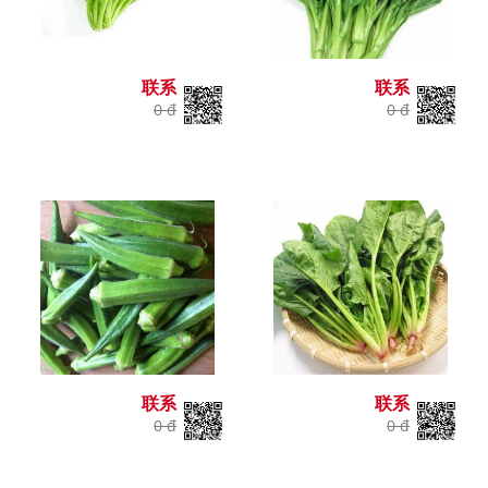
联系
联系
0 đ
0 đ
联系
联系
0 đ
0 đ