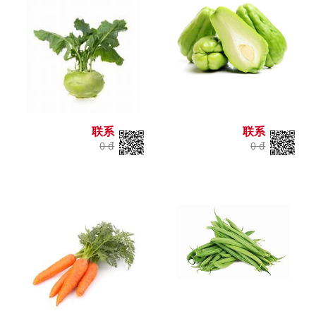
联系
联系
0 đ
0 đ