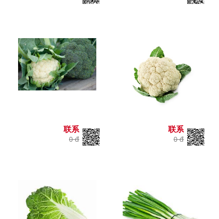
联系
联系
0 đ
0 đ