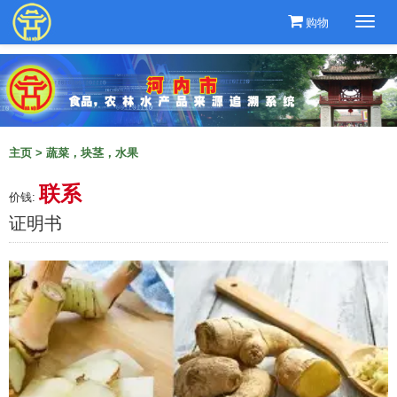
购物
Togg
navi
主页
>
蔬菜，块茎，水果
联系
价钱:
证明书