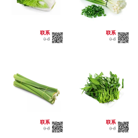
联系
联系
0 đ
0 đ
联系
联系
0 đ
0 đ