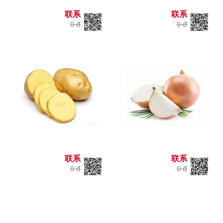
联系
联系
0 đ
0 đ
联系
联系
0 đ
0 đ