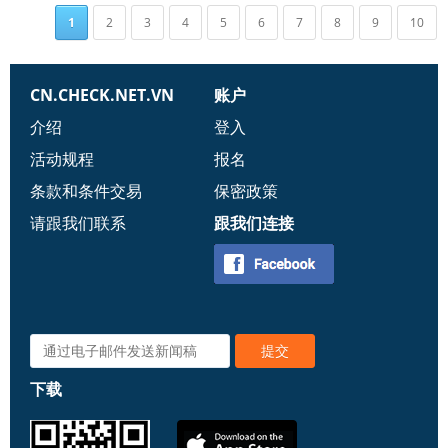
1
2
3
4
5
6
7
8
9
10
CN.CHECK.NET.VN
账户
介绍
登入
活动规程
报名
条款和条件交易
保密政策
请跟我们联系
跟我们连接
下载