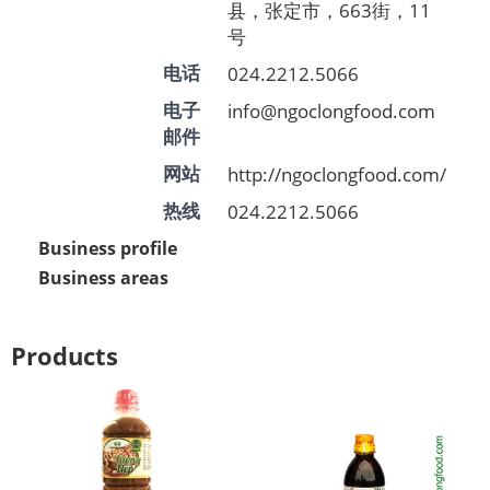
县，张定市，663街，11
号
024.2212.5066
电话
info@ngoclongfood.com
电子
邮件
http://ngoclongfood.com/
网站
024.2212.5066
热线
Business profile
Business areas
Products