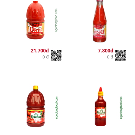
21.700đ
7.800đ
0 đ
0 đ