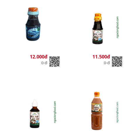
12.000đ
11.500đ
0 đ
0 đ