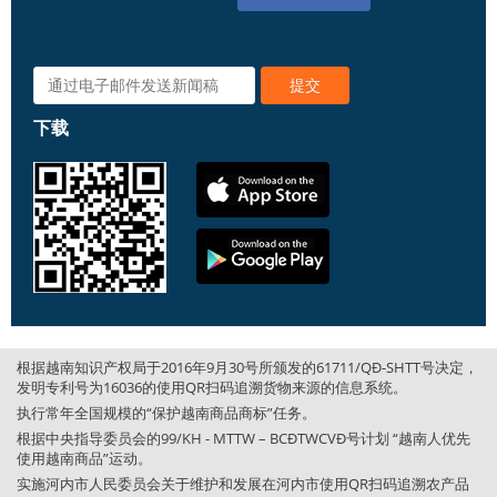
下载
根据越南知识产权局于2016年9月30号所颁发的61711/QĐ-SHTT号决定，
发明专利号为16036的使用QR扫码追溯货物来源的信息系统。
执行常年全国规模的“保护越南商品商标”任务。
根据中央指导委员会的99/KH - MTTW – BCĐTWCVĐ号计划 “越南人优先
使用越南商品”运动。
实施河内市人民委员会关于维护和发展在河内市使用QR扫码追溯农产品