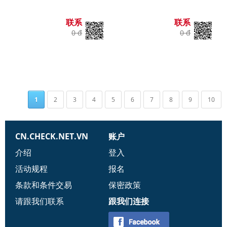
联系
联系
0 đ
0 đ
1
2
3
4
5
6
7
8
9
10
CN.CHECK.NET.VN
账户
介绍
登入
活动规程
报名
条款和条件交易
保密政策
请跟我们联系
跟我们连接