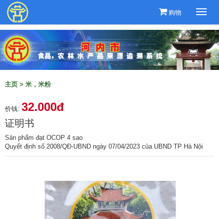
购物
Togg
navi
主页
>
米，米粉
32.000đ
价钱:
证明书
Sản phẩm đạt OCOP 4 sao
Quyết định số 2008/QĐ-UBND ngày 07/04/2023 của UBND TP Hà Nội