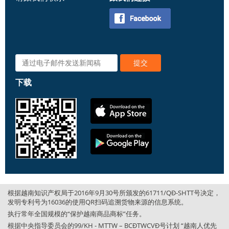
下载
根据越南知识产权局于2016年9月30号所颁发的61711/QĐ-SHTT号决定，
发明专利号为16036的使用QR扫码追溯货物来源的信息系统。
执行常年全国规模的“保护越南商品商标”任务。
根据中央指导委员会的99/KH - MTTW – BCĐTWCVĐ号计划 “越南人优先