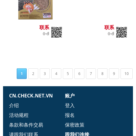
联系
联系
0 đ
0 đ
1
2
3
4
5
6
7
8
9
10
CN.CHECK.NET.VN
账户
介绍
登入
活动规程
报名
条款和条件交易
保密政策
请跟我们联系
跟我们连接