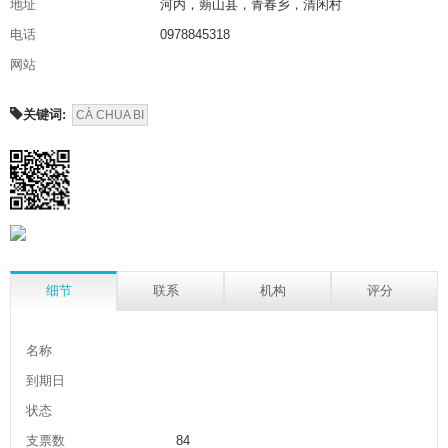
地址
河内，蒴山县，青春乡，清闲村
电话
0978845318
网站
关键词:
CÀ CHUA BI
细节
联系
机构
评分
名称
到期日
状态
支票数
84