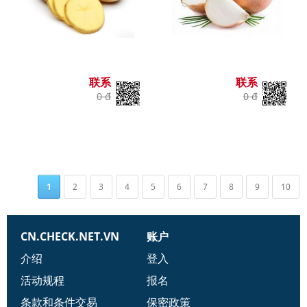
联系
联系
0 đ
0 đ
1
2
3
4
5
6
7
8
9
10
CN.CHECK.NET.VN
账户
介绍
登入
活动规程
报名
条款和条件交易
保密政策